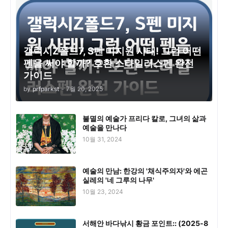
갤럭시Z폴드7, S펜 미지원 사태! 그럼 어떤
펜을 써야 할까? 호환 스타일러스펜 완전
가이드
by
prfparkst
-
7월 20, 2025
불멸의 예술가 프리다 칼로, 그녀의 삶과
예술을 만나다
10월 31, 2024
예술의 만남: 한강의 '채식주의자'와 에곤
실레의 '네 그루의 나무'
10월 23, 2024
서해안 바다낚시 황금 포인트:: (2025-8