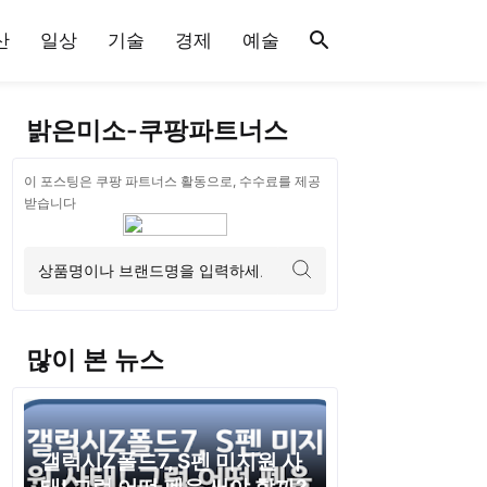
산
일상
기술
경제
예술
밝은미소-쿠팡파트너스
이 포스팅은 쿠팡 파트너스 활동으로, 수수료를 제공
받습니다
많이 본 뉴스
갤럭시Z폴드7, S펜 미지원 사