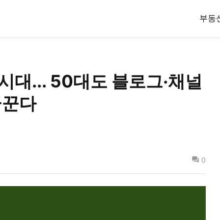
부동
대... 50대도 블로그·채널
꿈꾼다
0