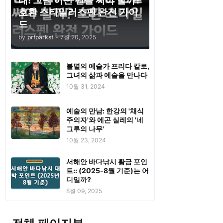
태! 그럼 어떤 펜을 써야 할까?
호환 스타일러스펜 완전 가이
드
by
prfparkst
-
7월 20, 2025
불멸의 예술가 프리다 칼로,
그녀의 삶과 예술을 만나다
10월 31, 2024
예술의 만남: 한강의 '채식
주의자'와 에곤 실레의 '네
그루의 나무'
10월 23, 2024
서해안 바다낚시 황금 포인
트:: (2025-8월 기준)는 어
디일까?
8월 09, 2025