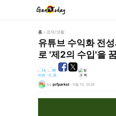
홈
경제/생활
유튜브 수익화 전성시
로 '제2의 수입'을 
by
prfparkst
-
6월 10, 2026