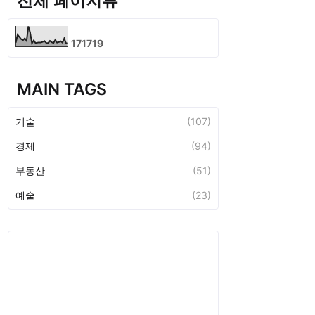
전체 페이지뷰
1
7
1
7
1
9
MAIN TAGS
기술
(107)
경제
(94)
부동산
(51)
예술
(23)