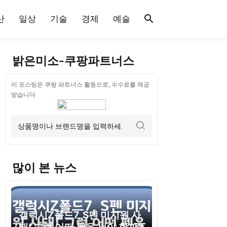
산
일상
기술
경제
예술
밝은미소-쿠팡파트너스
이 포스팅은 쿠팡 파트너스 활동으로, 수수료를 제공
받습니다
많이 본 뉴스
갤럭시Z폴드7, S펜 미지원 사