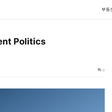
부동
t Politics
0