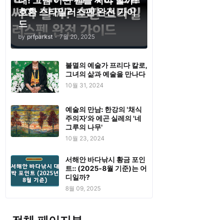
태! 그럼 어떤 펜을 써야 할까?
호환 스타일러스펜 완전 가이
드
by
prfparkst
-
7월 20, 2025
불멸의 예술가 프리다 칼로,
그녀의 삶과 예술을 만나다
10월 31, 2024
예술의 만남: 한강의 '채식
주의자'와 에곤 실레의 '네
그루의 나무'
10월 23, 2024
서해안 바다낚시 황금 포인
트:: (2025-8월 기준)는 어
디일까?
8월 09, 2025