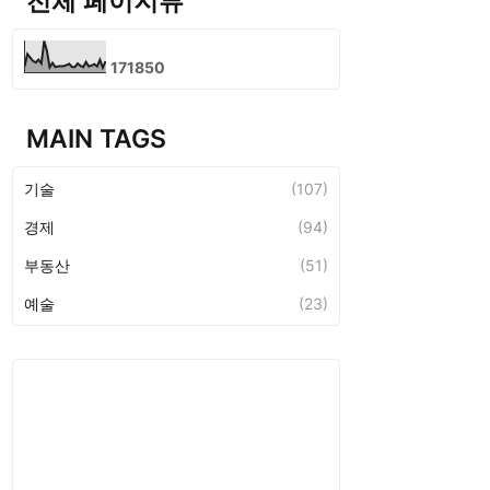
전체 페이지뷰
1
7
1
8
5
0
MAIN TAGS
기술
(107)
경제
(94)
부동산
(51)
예술
(23)