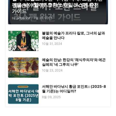
펜을 써야 할까? 호환 스타일러스펜 완전
가이드
by
prfparkst
-
7월 20, 2025
불멸의 예술가 프리다 칼로, 그녀의 삶과
예술을 만나다
10월 31, 2024
예술의 만남: 한강의 '채식주의자'와 에곤
실레의 '네 그루의 나무'
10월 23, 2024
서해안 바다낚시 황금 포인트:: (2025-8
월 기준)는 어디일까?
8월 09, 2025