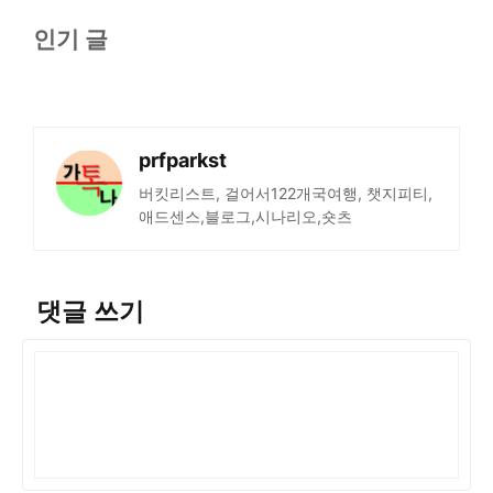
인기 글
prfparkst
버킷리스트, 걸어서122개국여행, 챗지피티,
애드센스,블로그,시나리오,숏츠
댓글 쓰기