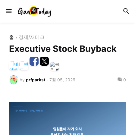
홈
경제/재테크
Executive Stock Buyback
by
prfparkst
-
7월 05, 2026
0