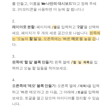
를 만들고, 이름을
'🏡 나만의 대시보드'
라고 정해 주세
요. (이모티콘을 사용하면 더 눈에 잘 띕니다.)
레이아웃 분할:
페이지에
을 입력하고
'2열'
을 선택하
/열
세요. 페이지가 두 개의 세로 공간으로 나뉩니다.
왼쪽에
는 '오늘의
할 일
'을, 오른쪽에는 '빠른
메모
'를 놓을 겁
니
다.
왼쪽에 '할 일' 블록 만들기:
왼쪽 열에
을 입
/
할 일 목록
력하고 오늘 할 일들을 적어보세요.
오른쪽에 '메모' 블록 만들기:
오른쪽 열에
을 입력
/
제목3
하고 '빠른 메모'라고 쓴 다음, 그 아래에
을 입력해
/토글
보세요. 토글을 열고 닫으며 아이디어를 정리할 수 있습
니다.