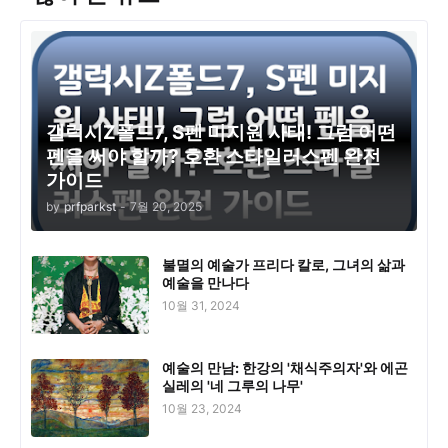
갤럭시Z폴드7, S펜 미지원 사태! 그럼 어떤
펜을 써야 할까? 호환 스타일러스펜 완전
가이드
by
prfparkst
-
7월 20, 2025
불멸의 예술가 프리다 칼로, 그녀의 삶과
예술을 만나다
10월 31, 2024
예술의 만남: 한강의 '채식주의자'와 에곤
실레의 '네 그루의 나무'
10월 23, 2024