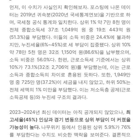
먼저, 이 수치가 사실인지 확인해보자. 포스팅에 나온 데이
터는 2019년 귀속분(2020년 국세통계연보)을 기반으로 하
며, 국세청 공식 통계와 일치한다. 상위 1% 약 7만 8천 명이
전체 종합소득세 37조 1,049억 원 중 19조 443억 원
(51.3%)을 부담했다. 이들의 소득 비중은 24.4%에 불과하
지만, 누진세율(6%~45%)로 세 부담이 집중됐다. 상위 10%
약 78만 5천 명은 32조 1,150억 원(86.6%)을 납부했으며,
소득 비중은 56.0%다. 한편, 근로소득세 기준에서는 상위
10%가 73.1%(32조 2,706억 원)를 부담했는데, 이는 근로
소득과 종합소득의 차이로 혼용된 듯하다. 또한, 1,949만
명 중 725만 명(37.2%)이 세금을 내지 않았고, 하위 50%는
전체 세액의 1% 미만을 부담했다. 이는 저소득층 공제(근로
소득공제 등)와 누진세 구조의 결과다.
2023~2024년 최신 데이터는 아직 공개되지 않았으나,
최
고세율(45%) 인상과 경기 변동으로 상위 부담이 더 커졌을
가능성이 높다.
나무위키 등에서 인용된 상위 5.9%가 76%
를 부담한다는 수치도 비슷한 맥락을 보여준다. 결론적으