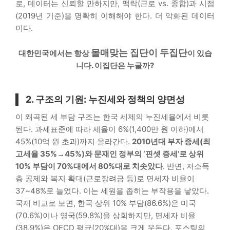
로, 데이터는 신뢰할 만하지만, 맥락(근로 vs. 종합)과 시점
(2019년 기준)을 명확히 이해해야 한다. 더 악화된 데이터
이다.
몰매맞는 집단이 두집단
대한민국에서는 항상
이 있습
니다. 이집단은 누굴까?
2. 구조의 기원: 누진세와 정책의 양면성
이 왜곡된 세 부담 구조는 한국 세제의 누진세율에서 비롯
된다. 과세표준에 따라 세율이 6%(1,400만 원 이하)에서
45%(10억 원 초과)까지 올라간다.
2010년대 부자 증세(최
고세율 35%→45%)와 문재인 정부의 ‘핀셋 증세’로 상위
10% 부담이 70%대에서 80%대로 치솟았다
. 반면, 저소득
층 공제와 복지 확대(근로장려금 등)로 면세자 비율이
37~48%로 늘었다. 이는 세원을 좁히는 부작용을 낳았다.
국제 비교로 보면, 한국 상위 10% 부담(86.6%)은 미국
(70.6%)이나 영국(59.8%)을 상회하지만, 면세자 비율
(38.9%)은 OECD 평균(20%대)을 크게 웃돈다. 포스팅의