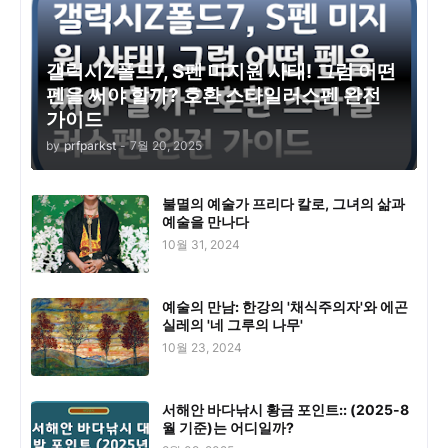
갤럭시Z폴드7, S펜 미지원 사태! 그럼 어떤
펜을 써야 할까? 호환 스타일러스펜 완전
가이드
by
prfparkst
-
7월 20, 2025
불멸의 예술가 프리다 칼로, 그녀의 삶과
예술을 만나다
10월 31, 2024
예술의 만남: 한강의 '채식주의자'와 에곤
실레의 '네 그루의 나무'
10월 23, 2024
서해안 바다낚시 황금 포인트:: (2025-8
월 기준)는 어디일까?