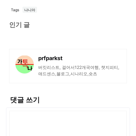
Tags
나니아
인기 글
prfparkst
버킷리스트, 걸어서122개국여행, 챗지피티,
애드센스,블로그,시나리오,숏츠
댓글 쓰기