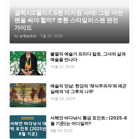
갤럭시Z폴드7, S펜 미지원 사태! 그럼 어떤
펜을 써야 할까? 호환 스타일러스펜 완전
가이드
by
prfparkst
-
7월 20, 2025
불멸의 예술가 프리다 칼로, 그녀의 삶과
예술을 만나다
10월 31, 2024
예술의 만남: 한강의 '채식주의자'와 에곤
실레의 '네 그루의 나무'
10월 23, 2024
서해안 바다낚시 황금 포인트:: (2025-8
월 기준)는 어디일까?
8월 09, 2025