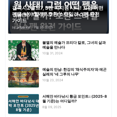
갤럭시Z폴드7, S펜 미지원 사태! 그럼 어떤
펜을 써야 할까? 호환 스타일러스펜 완전
가이드
by
prfparkst
-
7월 20, 2025
불멸의 예술가 프리다 칼로, 그녀의 삶과
예술을 만나다
10월 31, 2024
예술의 만남: 한강의 '채식주의자'와 에곤
실레의 '네 그루의 나무'
10월 23, 2024
서해안 바다낚시 황금 포인트:: (2025-8
월 기준)는 어디일까?
8월 09, 2025