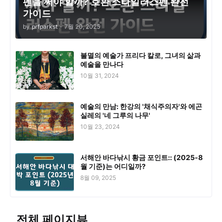
펜을 써야 할까? 호환 스타일러스펜 완전
가이드
by
prfparkst
-
7월 20, 2025
불멸의 예술가 프리다 칼로, 그녀의 삶과
예술을 만나다
10월 31, 2024
예술의 만남: 한강의 '채식주의자'와 에곤
실레의 '네 그루의 나무'
10월 23, 2024
서해안 바다낚시 황금 포인트:: (2025-8
월 기준)는 어디일까?
8월 09, 2025
전체 페이지뷰