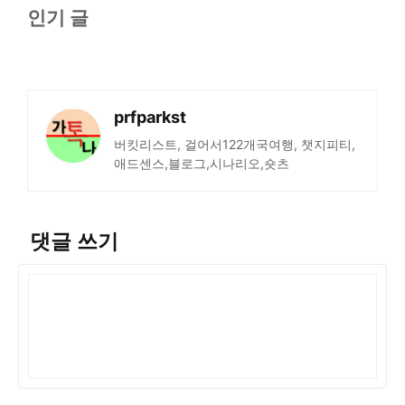
인기 글
prfparkst
버킷리스트, 걸어서122개국여행, 챗지피티,
애드센스,블로그,시나리오,숏츠
댓글 쓰기