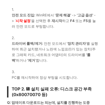
안전 모드 진입:
WinRE에서
'문제 해결'
->
'고급 옵션'
-
> '
시작 설정
'을 선택한 후
재시작
하고
F4
또는
F5
를 눌
러 안전 모드로 부팅합니다.
드라이버 롤백/제거:
안전 모드에서
'장치 관리자'
를 실행
하여 최근 설치됐거나 노란색 느낌표(
!
)가 있는 장치(주
로 그래픽 카드, 네트워크 어댑터)의 드라이버를
'롤
백'
하거나
'제거
'합니다.
PC를 재시작하여 정상 부팅을 시도합니다.
TOP 2
. 💾 설치 실패 오류: 디스크 공간 부족
(
0x80070070
등)
Q: 업데이트 다운로드는 되는데, 설치를 진행하는 도중