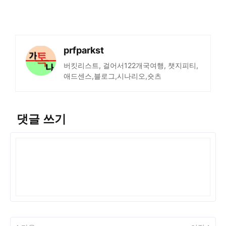
prfparkst
버킷리스트, 걸어서122개국여행, 챗지피티,
애드센스,블로그,시나리오,숏츠
댓글 쓰기