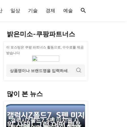
산
일상
기술
경제
예술
밝은미소-쿠팡파트너스
이 포스팅은 쿠팡 파트너스 활동으로, 수수료를 제공
받습니다
많이 본 뉴스
갤럭시Z폴드7, S펜 미지원 사