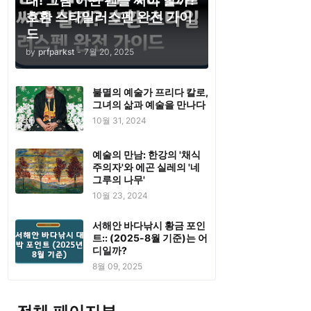
태! 그럼 어떤 펜을 써야 할까?
호환 스타일러스펜 완전 가이
드
by
prfparkst
-
7월 20, 2025
불멸의 예술가 프리다 칼로,
그녀의 삶과 예술을 만나다
10월 31, 2024
예술의 만남: 한강의 '채식
주의자'와 에곤 실레의 '네
그루의 나무'
10월 23, 2024
서해안 바다낚시 황금 포인
트:: (2025-8월 기준)는 어
디일까?
8월 09, 2025