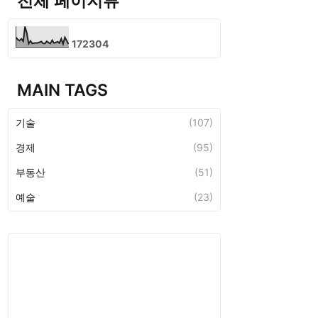
전체 페이지뷰
1
7
2
3
0
4
MAIN TAGS
기술
(107)
경제
(95)
부동산
(51)
예술
(23)