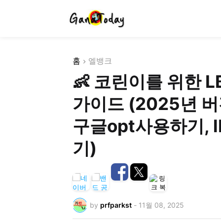
홈
엘뱅크
👶 코린이를 위한 L
가이드 (2025년 버
구글opt사용하기, 
기)
by
prfparkst
-
11월 08, 2025