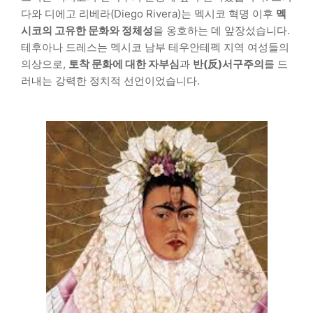
다와 디에고 리베라(Diego Rivera)는 멕시코 혁명 이후
멕
시코의 고유한 문화와 정체성
을 옹호하는 데 앞장섰습니다.
테후아나 드레스는 멕시코 남부 테우안테펙 지역 여성들의
의상으로,
토착 문화에 대한 자부심
과
반(反)서구주의
를 드
러내는 강력한 정치적 선언이었습니다.