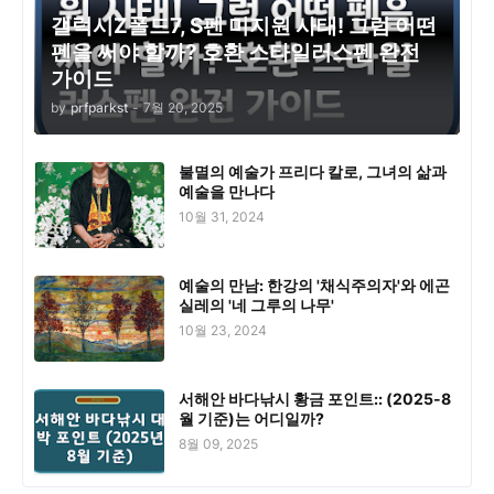
갤럭시Z폴드7, S펜 미지원 사태! 그럼 어떤
펜을 써야 할까? 호환 스타일러스펜 완전
가이드
by
prfparkst
-
7월 20, 2025
불멸의 예술가 프리다 칼로, 그녀의 삶과
예술을 만나다
10월 31, 2024
예술의 만남: 한강의 '채식주의자'와 에곤
실레의 '네 그루의 나무'
10월 23, 2024
서해안 바다낚시 황금 포인트:: (2025-8
월 기준)는 어디일까?
8월 09, 2025