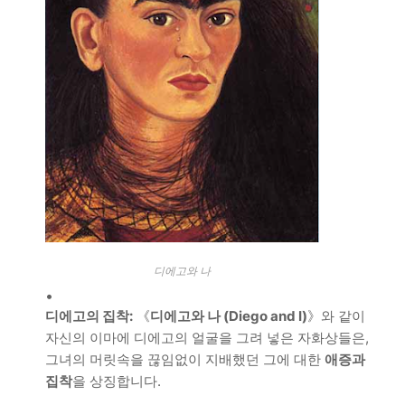
디에고와 나
디에고의 집착:
《
디에고와 나 (Diego and I)
》와 같이
자신의 이마에 디에고의 얼굴을 그려 넣은 자화상들은,
그녀의 머릿속을 끊임없이 지배했던 그에 대한
애증과
집착
을 상징합니다.