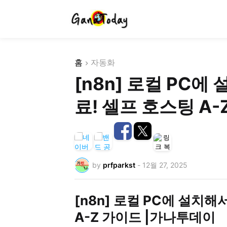
홈
자동화
[n8n] 로컬 PC에
료! 셀프 호스팅 A
by
prfparkst
-
12월 27, 2025
[n8n] 로컬 PC에 설치해
A-Z 가이드 |가나투데이