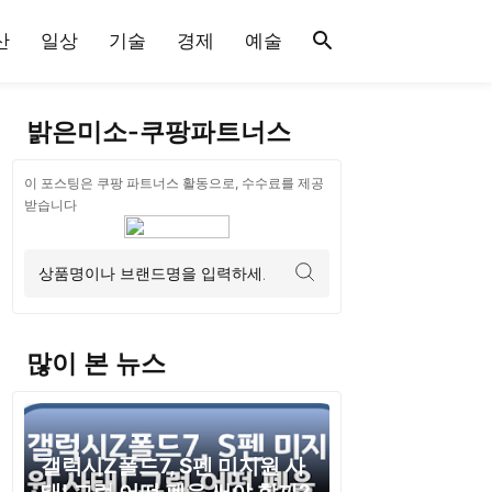
산
일상
기술
경제
예술
밝은미소-쿠팡파트너스
이 포스팅은 쿠팡 파트너스 활동으로, 수수료를 제공
받습니다
많이 본 뉴스
갤럭시Z폴드7, S펜 미지원 사