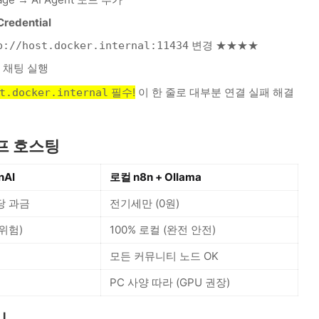
Credential
변경 ★★★★
p://host.docker.internal:11434
스트 채팅 실행
필수!
이 한 줄로 대부분 연결 실패 해결
t.docker.internal
셀프 호스팅
nAI
로컬 n8n + Ollama
큰당 과금
전기세만 (0원)
위험)
100% 로컬 (완전 안전)
모든 커뮤니티 노드 OK
PC 사양 따라 (GPU 권장)
시