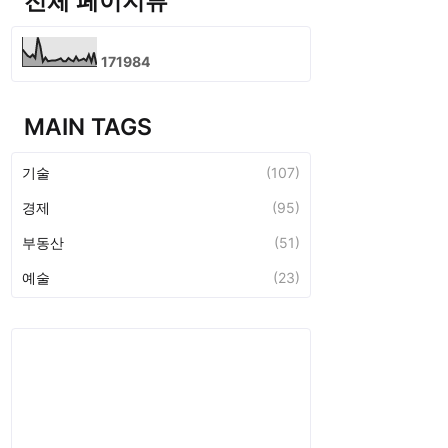
전체 페이지뷰
1
7
1
9
8
4
MAIN TAGS
기술
(107)
경제
(95)
부동산
(51)
예술
(23)