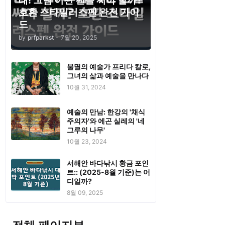
태! 그럼 어떤 펜을 써야 할까?
호환 스타일러스펜 완전 가이
드
by
prfparkst
-
7월 20, 2025
불멸의 예술가 프리다 칼로,
그녀의 삶과 예술을 만나다
10월 31, 2024
예술의 만남: 한강의 '채식
주의자'와 에곤 실레의 '네
그루의 나무'
10월 23, 2024
서해안 바다낚시 황금 포인
트:: (2025-8월 기준)는 어
디일까?
8월 09, 2025