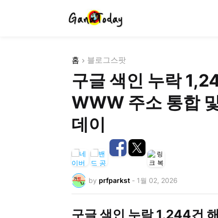
홈
블로그스팟
구글 색인 누락 1,
WWW 주소 통합 
데이
by
prfparkst
-
1월 02, 2026
구글 색인 누락 1,244건