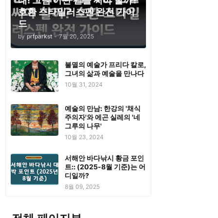
태! 그럼 어떤 펜을 써야 할까?
호환 스타일러스펜 완전 가이
드
by
prfparkst
-
7월 20, 2025
불멸의 예술가 프리다 칼로,
그녀의 삶과 예술을 만나다
10월 31, 2024
예술의 만남: 한강의 '채식
주의자'와 에곤 실레의 '네
그루의 나무'
10월 23, 2024
서해안 바다낚시 황금 포인
트:: (2025-8월 기준)는 어
디일까?
8월 09, 2025