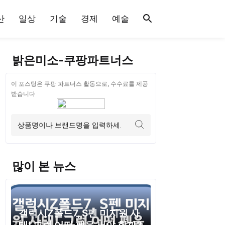
산
일상
기술
경제
예술
밝은미소-쿠팡파트너스
이 포스팅은 쿠팡 파트너스 활동으로, 수수료를 제공
받습니다
많이 본 뉴스
갤럭시Z폴드7, S펜 미지원 사