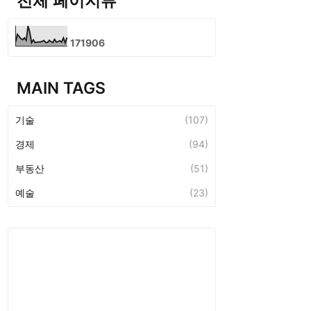
전체 페이지뷰
1
7
1
9
0
6
MAIN TAGS
기술
(107)
경제
(94)
부동산
(51)
예술
(23)