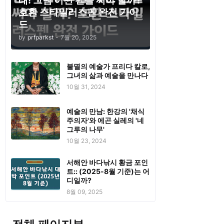
태! 그럼 어떤 펜을 써야 할까?
호환 스타일러스펜 완전 가이
드
by
prfparkst
-
7월 20, 2025
불멸의 예술가 프리다 칼로,
그녀의 삶과 예술을 만나다
10월 31, 2024
예술의 만남: 한강의 '채식
주의자'와 에곤 실레의 '네
그루의 나무'
10월 23, 2024
서해안 바다낚시 황금 포인
트:: (2025-8월 기준)는 어
디일까?
8월 09, 2025