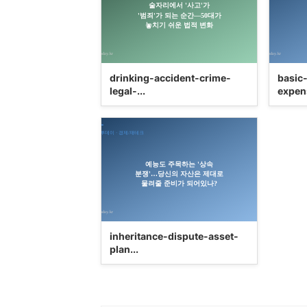
drinking-accident-crime-
basic
legal-...
expens
inheritance-dispute-asset-
plan...