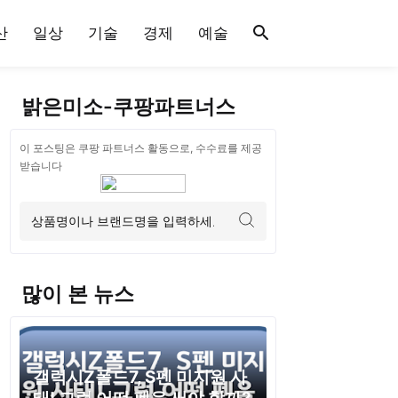
산
일상
기술
경제
예술
밝은미소-쿠팡파트너스
이 포스팅은 쿠팡 파트너스 활동으로, 수수료를 제공
받습니다
많이 본 뉴스
갤럭시Z폴드7, S펜 미지원 사