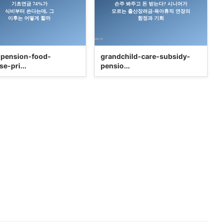
-pension-food-
grandchild-care-subsidy-
e-pri...
pensio...