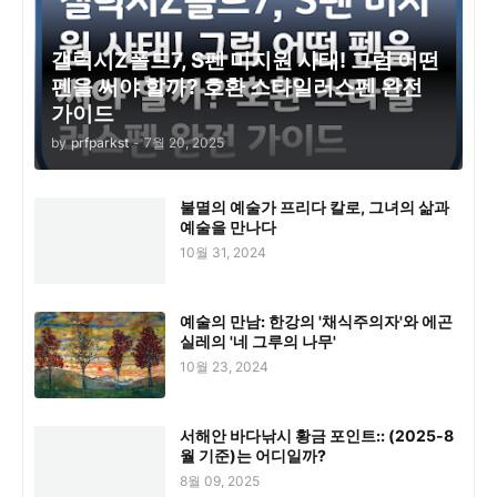
갤럭시Z폴드7, S펜 미지원 사태! 그럼 어떤
펜을 써야 할까? 호환 스타일러스펜 완전
가이드
by
prfparkst
-
7월 20, 2025
불멸의 예술가 프리다 칼로, 그녀의 삶과
예술을 만나다
10월 31, 2024
예술의 만남: 한강의 '채식주의자'와 에곤
실레의 '네 그루의 나무'
10월 23, 2024
서해안 바다낚시 황금 포인트:: (2025-8
월 기준)는 어디일까?
8월 09, 2025