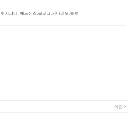
 챗지피티, 애드센스,블로그,시나리오,숏츠
이전