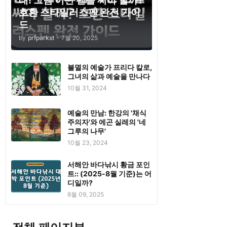
태! 그럼 어떤 펜을 써야 할까?
호환 스타일러스펜 완전 가이
드
by
prfparkst
-
7월 20, 2025
불멸의 예술가 프리다 칼로,
그녀의 삶과 예술을 만나다
10월 31, 2024
예술의 만남: 한강의 '채식
주의자'와 에곤 실레의 '네
그루의 나무'
10월 23, 2024
서해안 바다낚시 황금 포인
트:: (2025-8월 기준)는 어
디일까?
8월 09, 2025