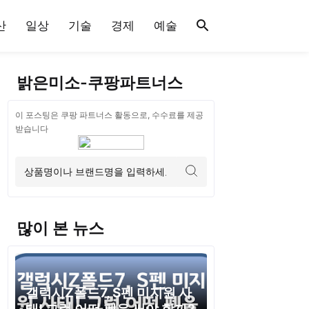
산
일상
기술
경제
예술
밝은미소-쿠팡파트너스
이 포스팅은 쿠팡 파트너스 활동으로, 수수료를 제공
받습니다
많이 본 뉴스
갤럭시Z폴드7, S펜 미지원 사