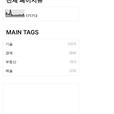
전체 페이지뷰
1
7
1
7
1
3
MAIN TAGS
기술
(107)
경제
(94)
부동산
(51)
예술
(23)