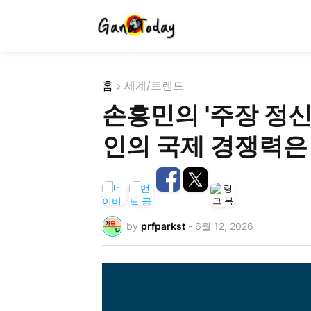
홈
세계/트렌드
손흥민의 '주장 정신'
인의 국제 경쟁력은
by
prfparkst
-
6월 12, 2026