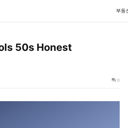
부동
ols 50s Honest
0