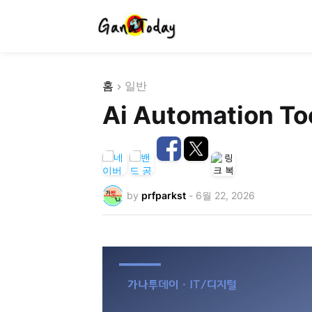
홈
일반
Ai Automation To
by
prfparkst
-
6월 22, 2026