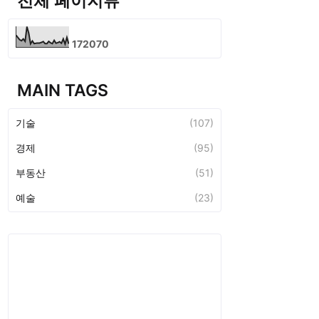
전체 페이지뷰
1
7
2
0
7
0
MAIN TAGS
기술
(107)
경제
(95)
부동산
(51)
예술
(23)