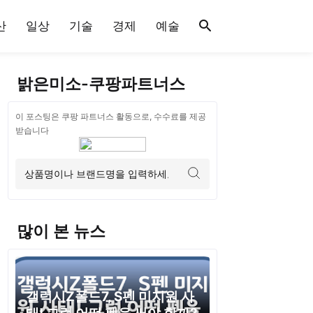
산
일상
기술
경제
예술
밝은미소-쿠팡파트너스
이 포스팅은 쿠팡 파트너스 활동으로, 수수료를 제공
받습니다
많이 본 뉴스
갤럭시Z폴드7, S펜 미지원 사