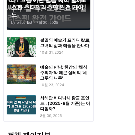
태! 그럼 어떤 펜을 써야 할까?
호환 스타일러스펜 완전 가이
드
by
prfparkst
-
7월 20, 2025
불멸의 예술가 프리다 칼로,
그녀의 삶과 예술을 만나다
10월 31, 2024
예술의 만남: 한강의 '채식
주의자'와 에곤 실레의 '네
그루의 나무'
10월 23, 2024
서해안 바다낚시 황금 포인
트:: (2025-8월 기준)는 어
디일까?
8월 09, 2025