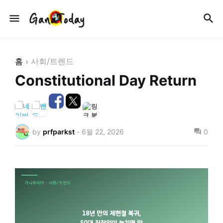
홈
사회/트렌드
Constitutional Day Return
by
prfparkst
-
6월 22, 2026
0