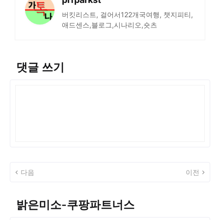
버킷리스트, 걸어서122개국여행, 챗지피티,
애드센스,블로그,시나리오,숏츠
댓글 쓰기
다음
이전
밝은미소-쿠팡파트너스