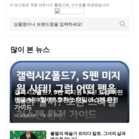
이 포스팅은 쿠팡 파트너스 활동으로, 수수료를 제공받습니다
많이 본 뉴스
갤럭시Z폴드7, S펜 미지원 사태! 그럼 어떤
펜을 써야 할까? 호환 스타일러스펜 완전
가이드
by
prfparkst
-
7월 20, 2025
불멸의 예술가 프리다 칼로, 그녀의 삶과
예술을 만나다