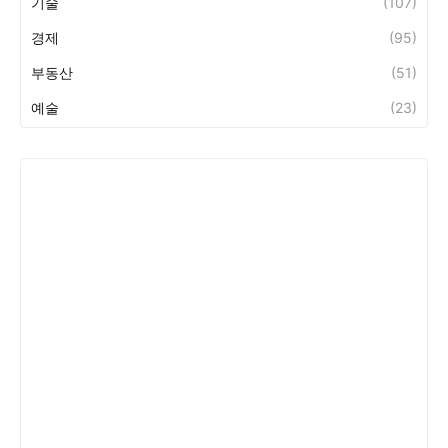
기술
(107)
경제
(95)
부동산
(51)
예술
(23)