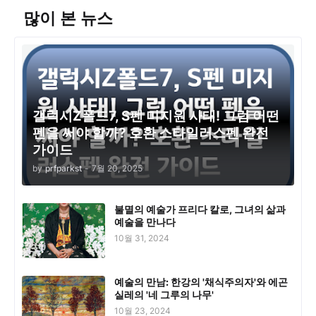
많이 본 뉴스
갤럭시Z폴드7, S펜 미지원 사태! 그럼 어떤
펜을 써야 할까? 호환 스타일러스펜 완전
가이드
by
prfparkst
-
7월 20, 2025
불멸의 예술가 프리다 칼로, 그녀의 삶과
예술을 만나다
10월 31, 2024
예술의 만남: 한강의 '채식주의자'와 에곤
실레의 '네 그루의 나무'
10월 23, 2024