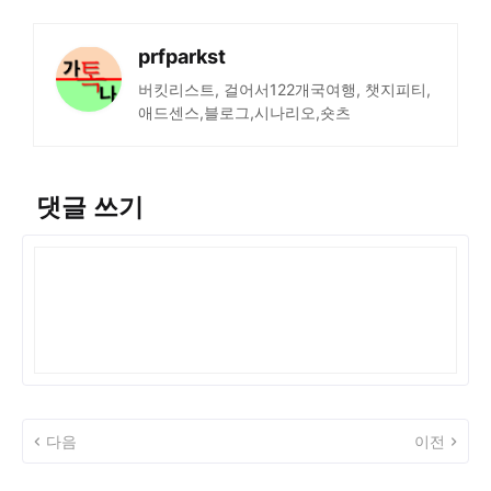
prfparkst
버킷리스트, 걸어서122개국여행, 챗지피티,
애드센스,블로그,시나리오,숏츠
댓글 쓰기
다음
이전