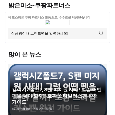
밝은미소-쿠팡파트너스
이 포스팅은 쿠팡 파트너스 활동으로, 수수료를 제공받습니다
많이 본 뉴스
갤럭시Z폴드7, S펜 미지원 사태! 그럼 어떤
펜을 써야 할까? 호환 스타일러스펜 완전
가이드
by
prfparkst
-
7월 20, 2025