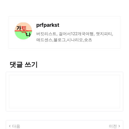
prfparkst
버킷리스트, 걸어서122개국여행, 챗지피티,
애드센스,블로그,시나리오,숏츠
댓글 쓰기
다음
이전