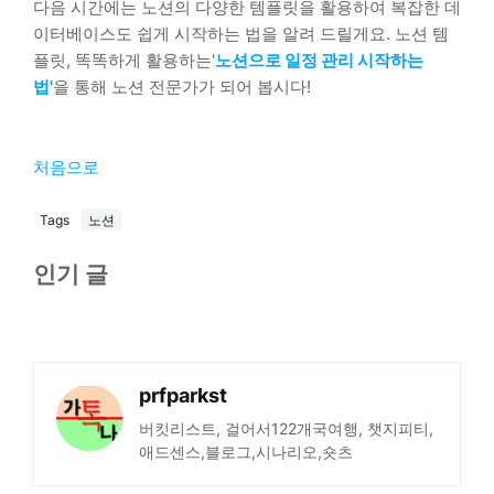
다음 시간에는 노션의 다양한 템플릿을 활용하여 복잡한 데
이터베이스도 쉽게 시작하는 법을 알려 드릴게요. 노션 템
플릿, 똑똑하게 활용하는'
노션으로 일정 관리 시작하는
법'
을 통해 노션 전문가가 되어 봅시다!
처음으로
Tags
노션
인기 글
prfparkst
버킷리스트, 걸어서122개국여행, 챗지피티,
애드센스,블로그,시나리오,숏츠