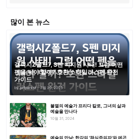
많이 본 뉴스
갤럭시Z폴드7, S펜 미지원 사태! 그럼 어떤
펜을 써야 할까? 호환 스타일러스펜 완전
가이드
by
prfparkst
-
7월 20, 2025
불멸의 예술가 프리다 칼로, 그녀의 삶과
예술을 만나다
10월 31, 2024
예술의 만남: 한강의 '채식주의자'와 에곤