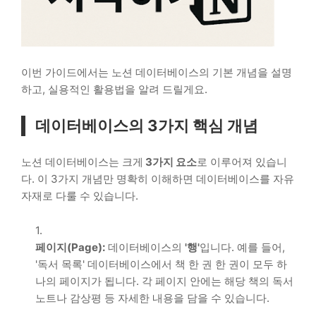
이번 가이드에서는 노션 데이터베이스의 기본 개념을 설명
하고, 실용적인 활용법을 알려 드릴게요.
데이터베이스의 3가지 핵심 개념
노션 데이터베이스는 크게
3가지 요소
로 이루어져 있습니
다. 이 3가지 개념만 명확히 이해하면 데이터베이스를 자유
자재로 다룰 수 있습니다.
페이지(Page):
데이터베이스의
'행'
입니다. 예를 들어,
'독서 목록' 데이터베이스에서 책 한 권 한 권이 모두 하
나의 페이지가 됩니다. 각 페이지 안에는 해당 책의 독서
노트나 감상평 등 자세한 내용을 담을 수 있습니다.