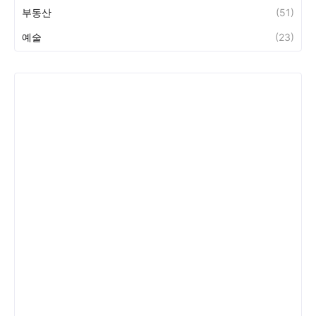
부동산
(51)
예술
(23)