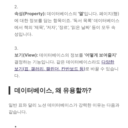
속성(Property):
데이터베이스의
'열'
입니다. 페이지(행)
에 대한 정보를 담는 항목이죠. '독서 목록' 데이터베이스
에서 책의 '제목', '저자', '장르', '읽은 날짜' 등이 모두 속
성입니다.
보기(View):
데이터베이스의 정보를
'어떻게 보여줄지'
결정하는 기능입니다. 같은 데이터베이스라도
다양한
보기(표, 갤러리, 캘린더, 칸반보드 등
)
로 바꿀 수 있습니
다.
데이터베이스, 왜 유용할까?
일반 표와 달리 노션 데이터베이스가 강력한 이유는 다음과
같습니다.