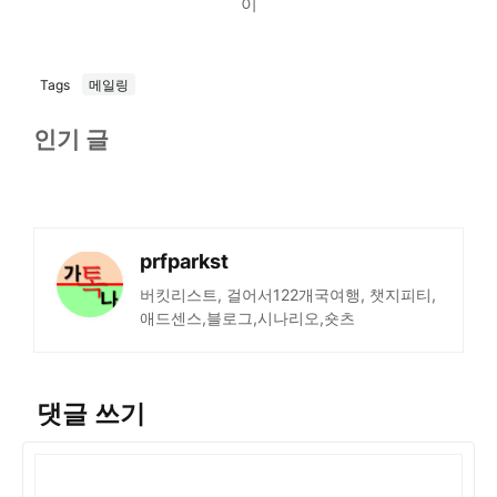
이
Tags
메일링
인기 글
prfparkst
버킷리스트, 걸어서122개국여행, 챗지피티,
애드센스,블로그,시나리오,숏츠
댓글 쓰기