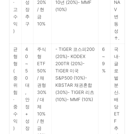
·
성
20%
10년 (20%)- MMF
NA
고
장
/ 현
(10%)
V
수
추
금
변
익
구
10%
동
)
성
↑.
균
4
주식
- TIGER 코스피200
6
국
형
0
형
(20%)- KODEX
~
내·
형
~
ETF
200TR (20%)-
9
글
(
5
50%
TIGER 미국
%
로
중
0
/ 채
S&P500 (10%)-
벌
위
대
권형
KBSTAR 채권혼합
분
험
,
30%
(30%)- TIGER 리츠
산.
·
안
/ 대
(10%)- MMF (10%)
배
중
정
체
당
수
+
10%
ET
익
성
/ 현
F
)
장
금
추