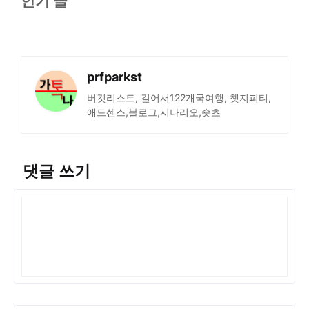
인기 글
prfparkst
버킷리스트, 걸어서122개국여행, 챗지피티,
애드센스,블로그,시나리오,숏츠
댓글 쓰기