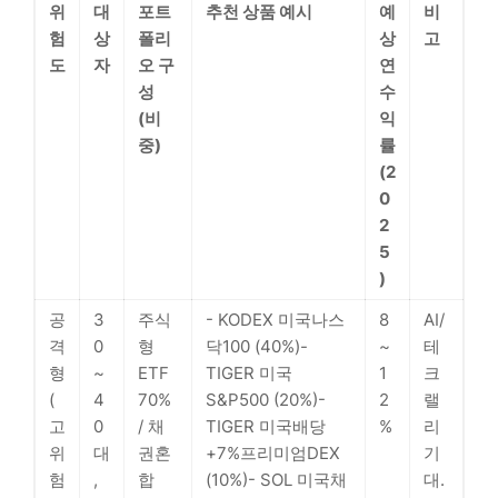
위
대
포트
추천 상품 예시
예
비
험
상
폴리
상
고
도
자
오 구
연
성
수
(비
익
중)
률
(2
0
2
5
)
공
3
주식
- KODEX 미국나스
8
AI/
격
0
형
닥100 (40%)-
~
테
형
~
ETF
TIGER 미국
1
크
(
4
70%
S&P500 (20%)-
2
랠
고
0
/ 채
TIGER 미국배당
%
리
위
대
권혼
+7%프리미엄DEX
기
험
,
합
(10%)- SOL 미국채
대.