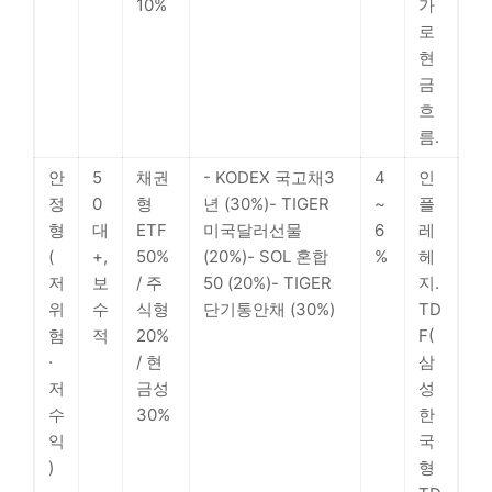
10%
가
로
현
금
흐
름.
안
5
채권
- KODEX 국고채3
4
인
정
0
형
년 (30%)- TIGER
~
플
형
대
ETF
미국달러선물
6
레
(
+,
50%
(20%)- SOL 혼합
%
헤
저
보
/ 주
50 (20%)- TIGER
지.
위
수
식형
단기통안채 (30%)
TD
험
적
20%
F(
·
/ 현
삼
저
금성
성
수
30%
한
익
국
)
형