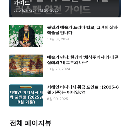
가이드
by
prfparkst
-
7월 20, 2025
불멸의 예술가 프리다 칼로, 그녀의 삶과
예술을 만나다
10월 31, 2024
예술의 만남: 한강의 '채식주의자'와 에곤
실레의 '네 그루의 나무'
10월 23, 2024
서해안 바다낚시 황금 포인트:: (2025-8
월 기준)는 어디일까?
8월 09, 2025
전체 페이지뷰