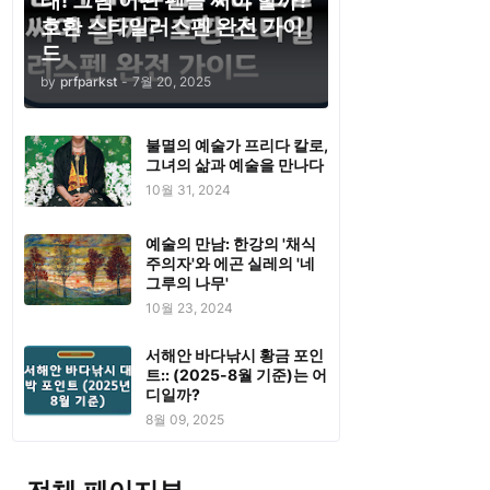
태! 그럼 어떤 펜을 써야 할까?
호환 스타일러스펜 완전 가이
드
by
prfparkst
-
7월 20, 2025
불멸의 예술가 프리다 칼로,
그녀의 삶과 예술을 만나다
10월 31, 2024
예술의 만남: 한강의 '채식
주의자'와 에곤 실레의 '네
그루의 나무'
10월 23, 2024
서해안 바다낚시 황금 포인
트:: (2025-8월 기준)는 어
디일까?
8월 09, 2025