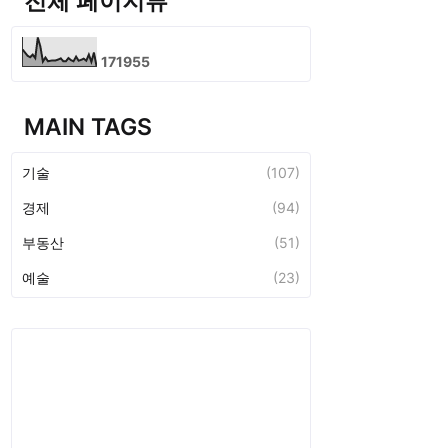
전체 페이지뷰
1
7
1
9
5
5
MAIN TAGS
기술
(107)
경제
(94)
부동산
(51)
예술
(23)