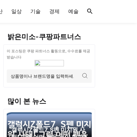
산
일상
기술
경제
예술
밝은미소-쿠팡파트너스
이 포스팅은 쿠팡 파트너스 활동으로, 수수료를 제공
받습니다
많이 본 뉴스
갤럭시Z폴드7, S펜 미지원 사