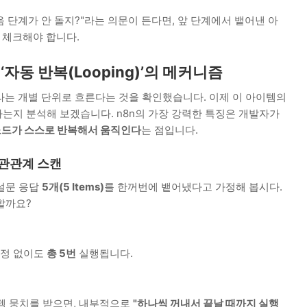
음 단계가 안 돌지?"라는 의문이 든다면, 앞 단계에서 뱉어낸 아
 체크해야 합니다.
‘자동 반복(Looping)’의 메커니즘
라는 개별 단위로 흐른다는 것을 확인했습니다. 이제 이 아이템의
는지 분석해 보겠습니다. n8n의 가장 강력한 특징은 개발자가
노드가 스스로 반복해서 움직인다
는 점입니다.
의 상관관계 스캔
 설문 응답
5개(5 Items)
를 한꺼번에 뱉어냈다고 가정해 봅시다.
할까요?
설정 없이도
총 5번
실행됩니다.
템 뭉치를 받으면, 내부적으로
"하나씩 꺼내서 끝날 때까지 실행