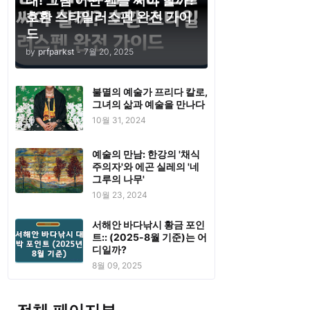
태! 그럼 어떤 펜을 써야 할까?
호환 스타일러스펜 완전 가이
드
by
prfparkst
-
7월 20, 2025
불멸의 예술가 프리다 칼로,
그녀의 삶과 예술을 만나다
10월 31, 2024
예술의 만남: 한강의 '채식
주의자'와 에곤 실레의 '네
그루의 나무'
10월 23, 2024
서해안 바다낚시 황금 포인
트:: (2025-8월 기준)는 어
디일까?
8월 09, 2025