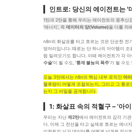
인트로: 당신의 에이전트는 '
1탄과 2탄을 통해 우리는 에이전트의 중추신
'에너지', 즉
데이터의 양(Volume)
을 다룰 차
n8n의 화살표를 타고 흐르는 것은 단순한 전
덩어리입니다. 때로는 단 하나의 아이템이 조
럼 밀려오기도 합니다. 이때 에이전트가 각 
수술'
이 될 수도,
'통제 불능의 폭주
'가 될 수도
오늘 3탄에서는 n8n의 핵심 내부 로직인
아이
혈류량이 어떻게 조절되는지, 그리고 그 통로인
는지 그 비밀을 공개합니다.
1: 화살표 속의 적혈구 – ‘아
우리는 지난
제2탄
에서 에이전트의 감각 기관
다. 이제 그 전선을 타고 실제로 흐르는 에너
이전트의 뇌가 데이터를 어떻게 낱개로 인식하