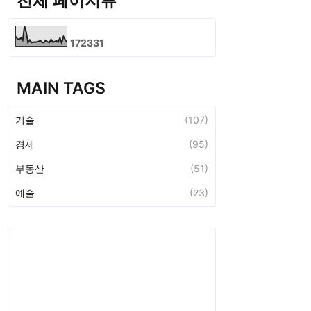
전체 페이지뷰
1
7
2
3
3
1
MAIN TAGS
기술
(107)
경제
(95)
부동산
(51)
예술
(23)