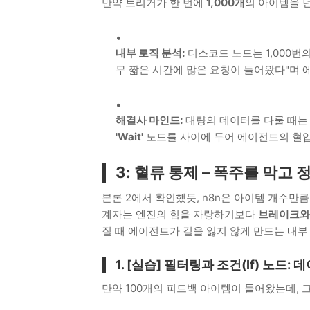
만약 트리거가 한 번에
1,000개
의 아이템을 
내부 로직 분석:
디스코드 노드는 1,000번
무 짧은 시간에 많은 요청이 들어왔다"며 
해결사 마인드:
대량의 데이터를 다룰 때는
'Wait'
노드를 사이에 두어 에이전트의 혈압
3: 혈류 통제 – 폭주를 막고
본론 2에서 확인했듯, n8n은 아이템 개수만
계자는 엔진의 힘을 자랑하기보다
브레이크와
질 때 에이전트가 길을 잃지 않게 만드는 내부
1. [실습] 필터링과 조건(If) 노드:
만약 100개의 피드백 아이템이 들어왔는데, 그