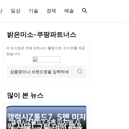
산
일상
기술
경제
예술
밝은미소-쿠팡파트너스
이 포스팅은 쿠팡 파트너스 활동으로, 수수료를 제공
받습니다
많이 본 뉴스
갤럭시Z폴드7, S펜 미지원 사