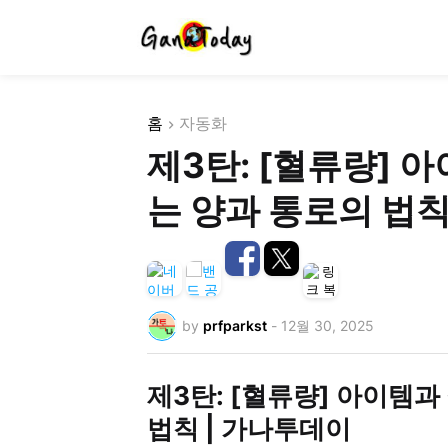
홈
자동화
제3탄: [혈류량] 
는 양과 통로의 법칙 
by
prfparkst
-
12월 30, 2025
제3탄: [혈류량] 아이템과
법칙 | 가나투데이