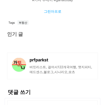
그린아프로
Tags
부동산
인기 글
prfparkst
버킷리스트, 걸어서122개국여행, 챗지피티,
애드센스,블로그,시나리오,숏츠
댓글 쓰기