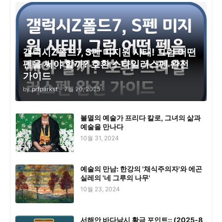
갤럭시Z폴드7, S펜 미지원 사태! 그럼 어떤
펜을 써야 할까? 호환 스타일러스펜 완전
가이드
by
prfparkst
-
7월 20, 2025
불멸의 예술가 프리다 칼로, 그녀의 삶과
예술을 만나다
10월 31, 2024
예술의 만남: 한강의 '채식주의자'와 에곤
실레의 '네 그루의 나무'
10월 23, 2024
서해안 바다낚시 황금 포인트:: (2025-8