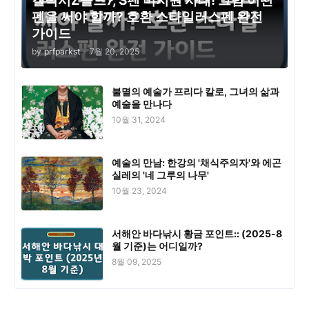
갤럭시Z폴드7, S펜 미지원 사태! 그럼 어떤
펜을 써야 할까? 호환 스타일러스펜 완전
가이드
by
prfparkst
-
7월 20, 2025
불멸의 예술가 프리다 칼로, 그녀의 삶과
예술을 만나다
10월 31, 2024
예술의 만남: 한강의 '채식주의자'와 에곤
실레의 '네 그루의 나무'
10월 23, 2024
서해안 바다낚시 황금 포인트:: (2025-8
월 기준)는 어디일까?
8월 09, 2025