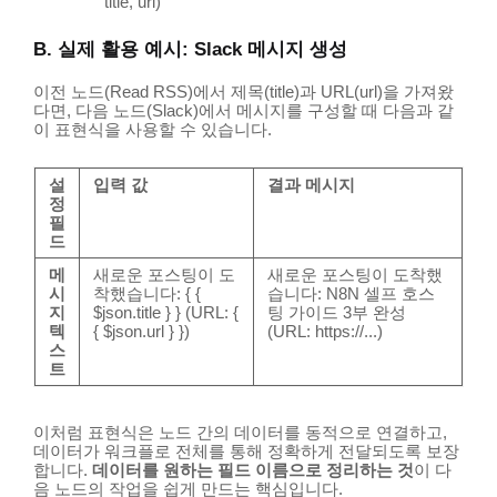
title
,
url
)
B. 실제 활용 예시: Slack 메시지 생성
이전 노드(
Read RSS
)에서 제목(
title
)과 URL(
url
)을 가져왔
다면, 다음 노드(
Slack
)에서 메시지를 구성할 때 다음과 같
이 표현식을 사용할 수 있습니다.
설
입력 값
결과 메시지
정
필
드
메
새로운 포스팅이 도
새로운 포스팅이 도착했
시
착했습니다:
{ {
습니다: N8N 셀프 호스
지
$json.title } }
(URL:
{
팅 가이드 3부 완성
텍
{ $json.url } }
)
(URL: https://...)
스
트
이처럼 표현식은 노드 간의 데이터를 동적으로 연결하고,
데이터가 워크플로 전체를 통해 정확하게 전달되도록 보장
합니다.
데이터를 원하는 필드 이름으로 정리하는 것
이 다
음 노드의 작업을 쉽게 만드는 핵심입니다.