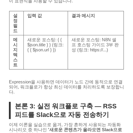
이 표현식을 사용할 수 있습니다.
설
입력 값
결과 메시지
정
필
드
메
새로운 포스팅:
{ {
새로운 포스팅: N8N 셀
시
$json.title } }
(링크:
프 호스팅 가이드 3부 완
지
{ { $json.url } }
)
성 (링크: https://...)
텍
스
트
Expression을 사용하면 데이터가 노드 간에 동적으로 연결
되어, 워크플로가 항상 최신 데이터를 처리하도록 보장합니
다.
본론 3: 실전 워크플로 구축 — RSS
피드를 Slack으로 자동 전송하기
이제 이론을 실습으로 옮겨, 가장 흔하게 사용되는 자동화
시나리오 중 하나인
'새로운 콘텐츠가 올라오면 Slack으로