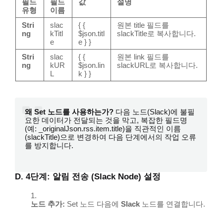
필드
필드
값
설명
유형
이름
Stri
slac
{ {
원본
title
필드를
ng
kTitl
$json.titl
slackTitle
로 복사합니다.
e
e } }
Stri
slac
{ {
원본
link
필드를
ng
kUR
$json.lin
slackURL
로 복사합니다.
L
k } }
왜
Set
노드를 사용하는가?
다음 노드(Slack)에 불필
요한 데이터가 전달되는 것을 막고, 복잡한 필드명
(예:
_originalJson.rss.item.title
)을 직관적인 이름
(
slackTitle
)으로 변경하여 다음 단계에서의 작업 오류
를 방지합니다.
D. 4단계: 알림 전송 (Slack Node) 설정
노드 추가:
Set
노드 다음에
Slack
노드를 연결합니다.