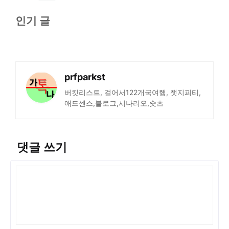
인기 글
prfparkst
버킷리스트, 걸어서122개국여행, 챗지피티,
애드센스,블로그,시나리오,숏츠
댓글 쓰기