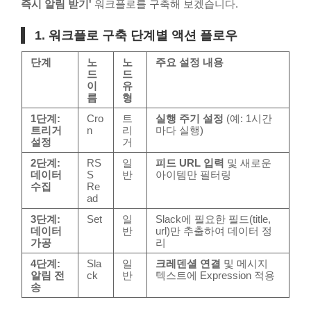
즉시 알림 받기'
워크플로를 구축해 보겠습니다.
1. 워크플로 구축 단계별 액션 플로우
단계
노
노
주요 설정 내용
드
드
이
유
름
형
1단계:
Cro
트
실행 주기 설정
(예: 1시간
트리거
n
리
마다 실행)
설정
거
2단계:
RS
일
피드 URL 입력
및 새로운
데이터
S
반
아이템만 필터링
수집
Re
ad
3단계:
Set
일
Slack에 필요한 필드(
title
,
데이터
반
url
)만 추출하여 데이터 정
가공
리
4단계:
Sla
일
크레덴셜 연결
및 메시지
알림 전
ck
반
텍스트에
Expression
적용
송