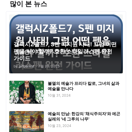
많이 본 뉴스
갤럭시Z폴드7, S펜 미지원 사태! 그럼 어떤
펜을 써야 할까? 호환 스타일러스펜 완전
가이드
by
prfparkst
-
7월 20, 2025
불멸의 예술가 프리다 칼로, 그녀의 삶과
예술을 만나다
10월 31, 2024
예술의 만남: 한강의 '채식주의자'와 에곤
실레의 '네 그루의 나무'
10월 23, 2024