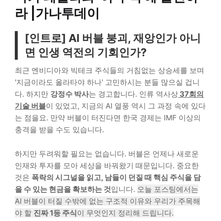
라 |가나투데이
[인트로] AI 버블 붕괴, 재앙인가 아니
면 인생 역전의 기회인가?
최근 엔비디아와 빅테크 주식들의 거침없는 상승세를 보며
'지금이라도 올라타야 하나' 고민하시는 분들 많으실 겁니
다. 하지만
강정수 박사
는 경고합니다. 인류 역사상
37회의
기술 버블
이 있었고, 지금의 AI 열풍 역시 그 과정 속에 있다
는 점을요. 만약 버블이 터진다면 한국 경제는 IMF 이상의
충격을 받을 수도 있습니다.
하지만 두려워할 필요는 없습니다. 버블은 언제나 새로운
인재와 투자를 모아 세상을 바꿔왔기 때문입니다. 중요한
것은
폭락의 시그널을 읽고, 남들이 던질 때 핵심 주식을 담
을 수 있는 현금을 확보하는 것
입니다.
오늘 포스팅에서는
AI 버블이 터질 수밖에 없는 구조적 이유와 우리가 주목해
야 할
진짜 1등 주식
이 무엇인지 정리해 드립니다.