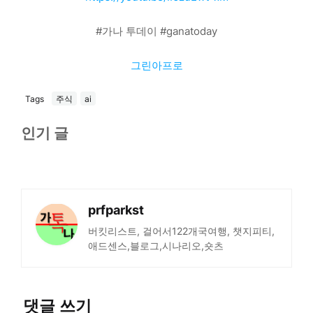
#가나 투데이 #ganatoday
그린아프로
Tags
주식
ai
인기 글
prfparkst
버킷리스트, 걸어서122개국여행, 챗지피티,
애드센스,블로그,시나리오,숏츠
댓글 쓰기