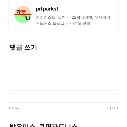
prfparkst
버킷리스트, 걸어서122개국여행, 챗지피티,
애드센스,블로그,시나리오,숏츠
댓글 쓰기
다음
이전
밝은미소-쿠팡파트너스