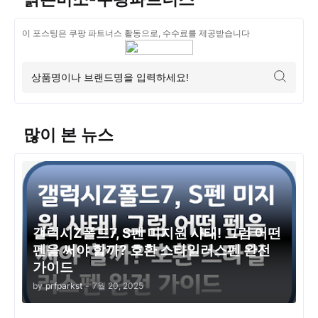
이 포스팅은 쿠팡 파트너스 활동으로, 수수료를 제공받습니다
많이 본 뉴스
갤럭시Z폴드7, S펜 미지원 사태! 그럼 어떤
펜을 써야 할까? 호환 스타일러스펜 완전
가이드
by
prfparkst
-
7월 20, 2025