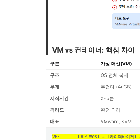
VM vs 컨테이너: 핵심 차이
구분
가상 머신(VM)
구조
OS 전체 복제
무게
무겁다 (수 GB)
시작시간
2~5분
격리도
완전 격리
대표
VMware, KVM
VM:       [호스트OS] → [하이퍼바이저] → [