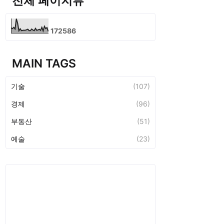
전체 페이지뷰
1
7
2
5
8
6
MAIN TAGS
기술
(107)
경제
(96)
부동산
(51)
예술
(23)