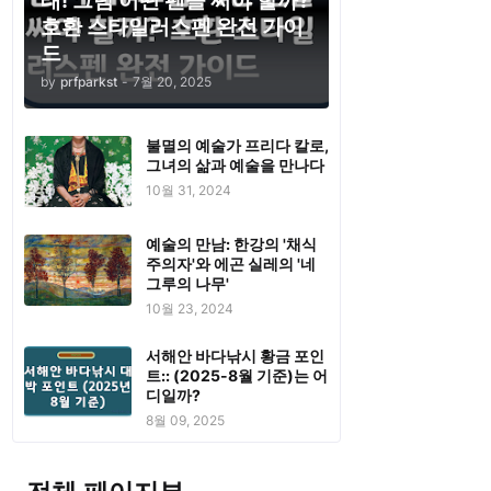
태! 그럼 어떤 펜을 써야 할까?
호환 스타일러스펜 완전 가이
드
by
prfparkst
-
7월 20, 2025
불멸의 예술가 프리다 칼로,
그녀의 삶과 예술을 만나다
10월 31, 2024
예술의 만남: 한강의 '채식
주의자'와 에곤 실레의 '네
그루의 나무'
10월 23, 2024
서해안 바다낚시 황금 포인
트:: (2025-8월 기준)는 어
디일까?
8월 09, 2025