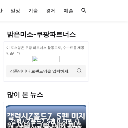
산
일상
기술
경제
예술
밝은미소-쿠팡파트너스
이 포스팅은 쿠팡 파트너스 활동으로, 수수료를 제공
받습니다
많이 본 뉴스
갤럭시Z폴드7, S펜 미지원 사