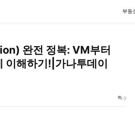
부동
ation) 완전 정복: VM부터
번에 이해하기!|가나투데이
0