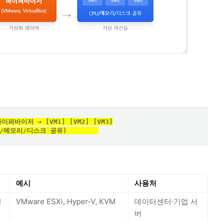
이퍼바이저 → [VM1] [VM2] [VM3]
  (CPU/메모리/디스크 공유)        
예시
사용처
성
VMware ESXi, Hyper-V, KVM
데이터센터·기업 서
버