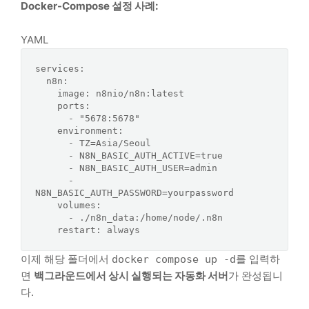
Docker-Compose 설정 사례:
YAML
services:
n8n:
image:
n8nio/n8n:latest
ports:
-
"5678:5678"
environment:
-
TZ=Asia/Seoul
-
N8N_BASIC_AUTH_ACTIVE=true
-
N8N_BASIC_AUTH_USER=admin
-
N8N_BASIC_AUTH_PASSWORD=yourpassword
volumes:
-
./n8n_data:/home/node/.n8n
restart:
always
이제 해당 폴더에서
를 입력하
docker compose up -d
면
백그라운드에서 상시 실행되는 자동화 서버
가 완성됩니
다.