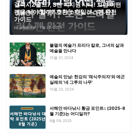
갤럭시Z폴드7, S펜 미지원 사태! 그럼 어떤
펜을 써야 할까? 호환 스타일러스펜 완전
가이드
by
prfparkst
-
7월 20, 2025
불멸의 예술가 프리다 칼로, 그녀의 삶과
예술을 만나다
10월 31, 2024
예술의 만남: 한강의 '채식주의자'와 에곤
실레의 '네 그루의 나무'
10월 23, 2024
서해안 바다낚시 황금 포인트:: (2025-8
월 기준)는 어디일까?
8월 09, 2025