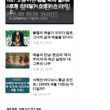
태! 그럼 어떤 펜을 써야 할까?
호환 스타일러스펜 완전 가이
드
by
prfparkst
-
7월 20, 2025
불멸의 예술가 프리다 칼로,
그녀의 삶과 예술을 만나다
10월 31, 2024
예술의 만남: 한강의 '채식
주의자'와 에곤 실레의 '네
그루의 나무'
10월 23, 2024
서해안 바다낚시 황금 포인
트:: (2025-8월 기준)는 어
디일까?
8월 09, 2025