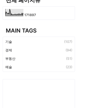
전체 페이지뷰
1
7
1
8
9
7
MAIN TAGS
기술
(107)
경제
(94)
부동산
(51)
예술
(23)