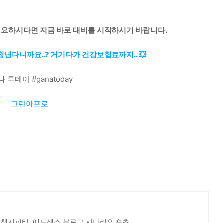
필요하시다면 지금 바로 대비를 시작하시기 바랍니다.
청낸다니까요..? 거기다가 건강보험료까지.. 💥
나 투데이 #ganatoday
그린아프로
 챗지피티, 애드센스,블로그,시나리오,숏츠