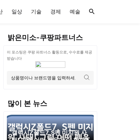
산
일상
기술
경제
예술
밝은미소-쿠팡파트너스
이 포스팅은 쿠팡 파트너스 활동으로, 수수료를 제공
받습니다
많이 본 뉴스
갤럭시Z폴드7, S펜 미지원 사