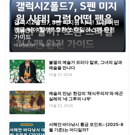
갤럭시Z폴드7, S펜 미지원 사태! 그럼 어떤
펜을 써야 할까? 호환 스타일러스펜 완전
가이드
by
prfparkst
-
7월 20, 2025
불멸의 예술가 프리다 칼로, 그녀의 삶과
예술을 만나다
10월 31, 2024
예술의 만남: 한강의 '채식주의자'와 에곤
실레의 '네 그루의 나무'
10월 23, 2024
서해안 바다낚시 황금 포인트:: (2025-8
월 기준)는 어디일까?