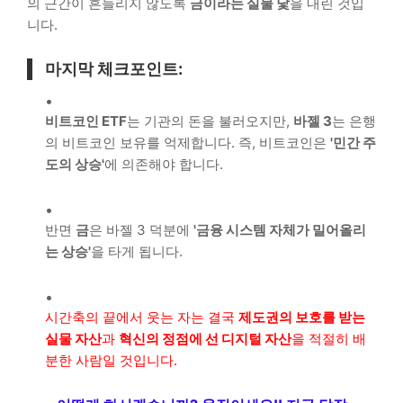
의 근간이 흔들리지 않도록
금이라는 실물 닻
을 내린 것입
니다.
마지막 체크포인트:
비트코인 ETF
는 기관의 돈을 불러오지만,
바젤 3
는 은행
의 비트코인 보유를 억제합니다. 즉, 비트코인은
'민간 주
도의 상승'
에 의존해야 합니다.
반면
금
은 바젤 3 덕분에
'금융 시스템 자체가 밀어올리
는 상승'
을 타게 됩니다.
시간축의 끝에서 웃는 자는 결국
제도권의 보호를 받는
실물 자산
과
혁신의 정점에 선 디지털 자산
을 적절히 배
분한 사람일 것입니다.