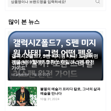
많이 본 뉴스
갤럭시Z폴드7, S펜 미지원 사태! 그럼 어떤
펜을 써야 할까? 호환 스타일러스펜 완전
가이드
by
prfparkst
-
7월 20, 2025
불멸의 예술가 프리다 칼로, 그녀의 삶과
예술을 만나다
10월 31, 2024