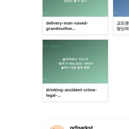
delivery-man-saved-
교도관도
grandmother...
당신의 
drinking-accident-crime-
legal-...
prfparkst