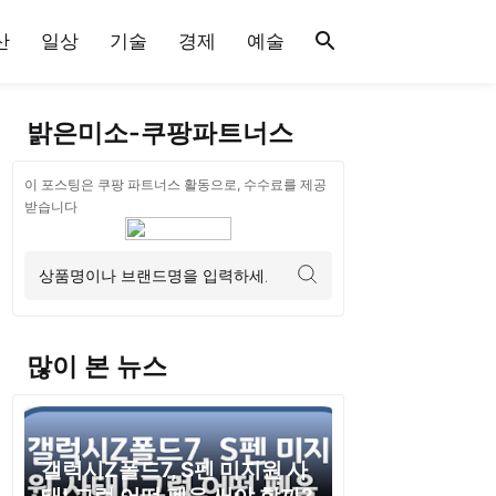
산
일상
기술
경제
예술
밝은미소-쿠팡파트너스
이 포스팅은 쿠팡 파트너스 활동으로, 수수료를 제공
받습니다
많이 본 뉴스
갤럭시Z폴드7, S펜 미지원 사