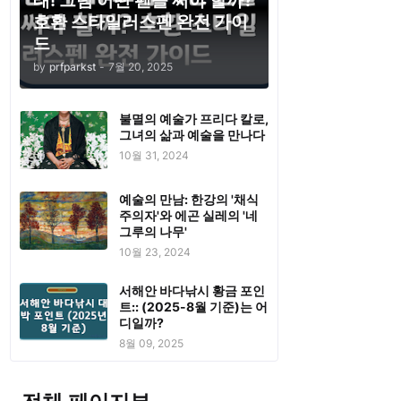
태! 그럼 어떤 펜을 써야 할까?
호환 스타일러스펜 완전 가이
드
by
prfparkst
-
7월 20, 2025
불멸의 예술가 프리다 칼로,
그녀의 삶과 예술을 만나다
10월 31, 2024
예술의 만남: 한강의 '채식
주의자'와 에곤 실레의 '네
그루의 나무'
10월 23, 2024
서해안 바다낚시 황금 포인
트:: (2025-8월 기준)는 어
디일까?
8월 09, 2025