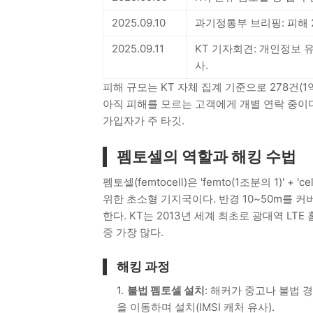
2025.09.10
과기정통부 브리핑: 피해 27
2025.09.11
KT 기자회견: 개인정보 유
사.
피해 규모는 KT 자체 집계 기준으로 278건(1억 
아직 피해를 모르는 고객에게 개별 연락 중이다. 
가입자가 주 타깃.
펨토셀의 역할과 해킹 수법
펨토셀(femtocell)은 'femto(1조분의 1)'
위한 초소형 기지국이다. 반경 10~50m를 
한다. KT는 2013년 세계 최초로 광대역 LT
중 가장 많다.
해킹 과정
불법 펨토셀 설치
: 해커가 중고나 불법 
을 이동하며 설치(IMSI 캐처 유사).