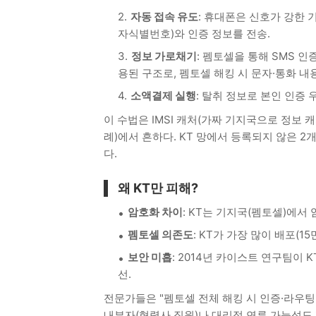
자동 접속 유도
: 휴대폰은 신호가 강한 
자식별번호)와 인증 정보를 전송.
정보 가로채기
: 펨토셀을 통해 SMS 인
용된 구조로, 펨토셀 해킹 시 문자·통화 내용
소액결제 실행
: 탈취 정보로 본인 인증 
이 수법은 IMSI 캐처(가짜 기지국으로 정보 
례)에서 흔하다. KT 망에서 등록되지 않은 2
다.
왜 KT만 피해?
암호화 차이
: KT는 기지국(펨토셀)에서
펨토셀 의존도
: KT가 가장 많이 배포(1
보안 미흡
: 2014년 카이스트 연구팀이 
선.
전문가들은 "펨토셀 전체 해킹 시 인증·라우팅 조
내부자(협력사 직원)나 대리점 연루 가능성도