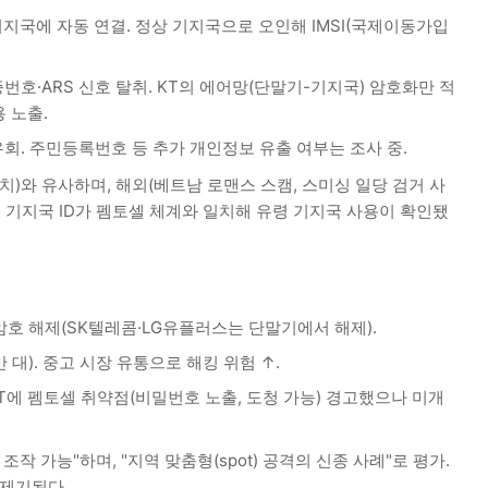
기지국에 자동 연결. 정상 기지국으로 오인해 IMSI(국제이동가입
증번호·ARS 신호 탈취. KT의 에어망(단말기-기지국) 암호화만 적
 노출.
우회. 주민등록번호 등 추가 개인정보 유출 여부는 조사 중.
캐치)와 유사하며, 해외(베트남 로맨스 스캠, 스미싱 일당 검거 사
개 기지국 ID가 펨토셀 체계와 일치해 유령 기지국 사용이 확인됐
 암호 해제(SK텔레콤·LG유플러스는 단말기에서 해제).
5만 대). 중고 시장 유통으로 해킹 위험 ↑.
KT에 펨토셀 취약점(비밀번호 노출, 도청 가능) 경고했으나 미개
작 가능"하며, "지역 맞춤형(spot) 공격의 신종 사례"로 평가.
 제기된다.