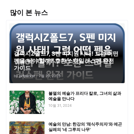
많이 본 뉴스
갤럭시Z폴드7, S펜 미지원 사태! 그럼 어떤
펜을 써야 할까? 호환 스타일러스펜 완전
가이드
by
prfparkst
-
7월 20, 2025
불멸의 예술가 프리다 칼로, 그녀의 삶과
예술을 만나다
10월 31, 2024
예술의 만남: 한강의 '채식주의자'와 에곤
실레의 '네 그루의 나무'