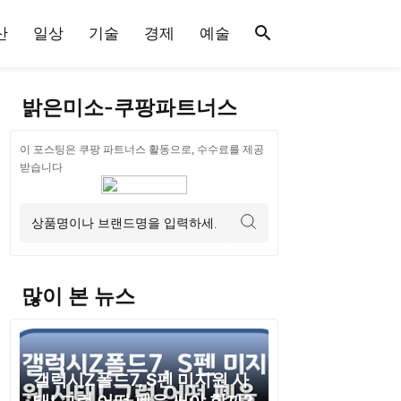
산
일상
기술
경제
예술
밝은미소-쿠팡파트너스
이 포스팅은 쿠팡 파트너스 활동으로, 수수료를 제공
받습니다
많이 본 뉴스
갤럭시Z폴드7, S펜 미지원 사