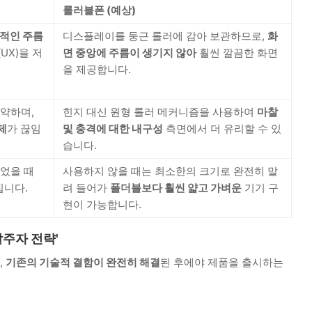
롤러블폰 (예상)
각적인 주름
디스플레이를 둥근 롤러에 감아 보관하므로,
화
UX)을 저
면 중앙에 주름이 생기지 않아
훨씬 깔끔한 화면
을 제공합니다.
취약하며,
힌지 대신 원형 롤러 메커니즘을 사용하여
마찰
제
가 끊임
및 충격에 대한 내구성
측면에서 더 유리할 수 있
습니다.
접었을 때
사용하지 않을 때는 최소한의 크기로 완전히 말
니다.
려 들어가
폴더블보다 훨씬 얇고 가벼운
기기 구
현이 가능합니다.
후발주자 전략'
,
기존의 기술적 결함이 완전히 해결
된 후에야 제품을 출시하는