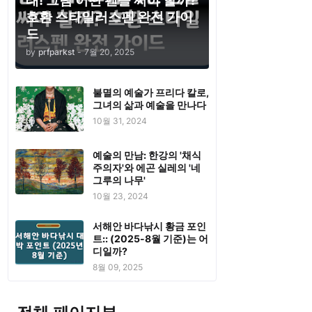
태! 그럼 어떤 펜을 써야 할까?
호환 스타일러스펜 완전 가이
드
by
prfparkst
-
7월 20, 2025
불멸의 예술가 프리다 칼로,
그녀의 삶과 예술을 만나다
10월 31, 2024
예술의 만남: 한강의 '채식
주의자'와 에곤 실레의 '네
그루의 나무'
10월 23, 2024
서해안 바다낚시 황금 포인
트:: (2025-8월 기준)는 어
디일까?
8월 09, 2025