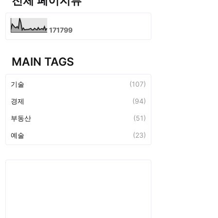
전체 페이지뷰
1
7
1
7
9
9
MAIN TAGS
기술
(107)
경제
(94)
부동산
(51)
예술
(23)