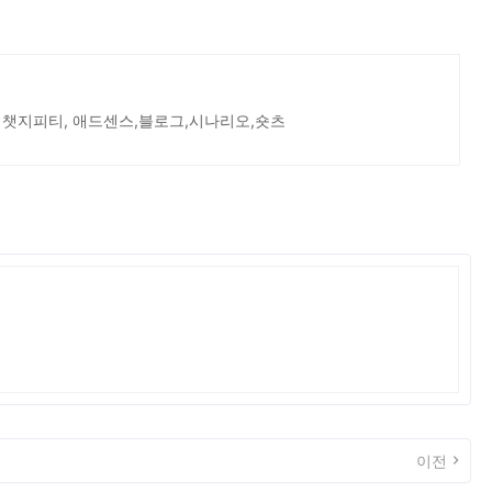
 챗지피티, 애드센스,블로그,시나리오,숏츠
이전