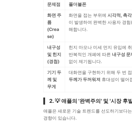
문제점
폴더블폰
화면 주
화면을 접는 부위에
시각적, 촉
름
이 발생하여 완벽한 사용자 경험(
(Crea
해합니다.
se)
내구성
힌지 마모나 미세 먼지 유입에 
및 힌지
반복적인 개폐에 따른
내구성 문
(경첩)
없이 제기됩니다.
기기 두
대화면을 구현하기 위해 두 번 
께 및
두께가 두꺼워져
휴대성이 떨어집
무게
2. 💡 애플의 '완벽주의' 및 '시장 
애플은 새로운 기술 트렌드를 선도하기보다는
경향이 있습니다.