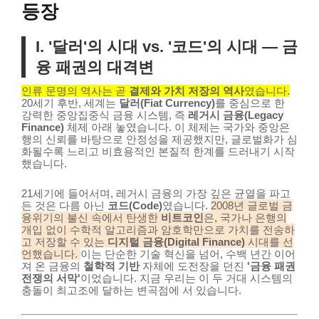
등장
I. '달러'의 시대 vs. '코드'의 시대 — 금
융 패권의 대격변
인류 문명의 역사는 곧
결제와 가치 저장의 역사
였습니다.
20세기 후반, 세계는
달러(Fiat Currency)
를 중심으로 한
강력한 중앙집중식 금융 시스템, 즉
레거시 금융(Legacy
Finance)
체제 아래 놓였습니다. 이 체제는 국가와 중앙은
행의 신뢰를 바탕으로 안정성을 제공했지만, 글로벌화가 심
화될수록 느리고 비효용적인 본질적 한계를 드러내기 시작
했습니다.
21세기에 들어서며, 레거시 금융의 가장 깊은 균열을 파고
든 것은 다름 아닌
코드(Code)
였습니다.
2008년 글로벌 금
융위기의 불신 속에서 탄생한
비트코인
은, 국가나 은행의
개입 없이 수학적 알고리즘과 암호학만으로 가치를 전송하
고 저장할 수 있는
디지털 금융(Digital Finance)
시대를 선
언했습니다.
이는 단순한 기술 혁신을 넘어, 수백 년간 이어
져 온 금융의
철학적 기반
자체에 도전장을 던진
'금융 패권
전쟁의 서막'
이었습니다. 지금 우리는 이 두 거대 시스템의
충돌이 최고조에 달하는 변곡점에 서 있습니다.