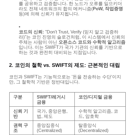
를 공유하고 검증합니다. 한 노드가 오류를 일으키더
라도 전체 네트워크의 합의 메커니즘(
PoW, 작업증명
등)에 의해 신뢰가 유지됩니다.
코드의 신뢰:
"Don't Trust, Verify (믿지 말고 검증하
라)"는 코인 진영의 슬로건처럼, 이 시스템에서 신뢰의
주체는 사람이 아닌
오픈소스 코드와 수학적 알고리즘
입니다. 이는 SWIFT가 국가 기관의 신뢰를 기반으로
하는 것과 완전히 대비되는 지점입니다.
2. 코인의 철학 vs. SWIFT의 제도: 근본적인 대립
코인과 SWIFT는 기능적으로는 '돈을 전송하는 수단'이지
만, 그 철학적 기반은 정반대입니다.
구분
SWIFT/레거시
코인/디지털 금융
금융
신뢰 기
국가, 중앙은행,
수학적 알고리즘, 코
반
법, 제도
드, 암호학
권력 구
중앙집중식
탈중앙식
조
(Centralized)
(Decentralized)