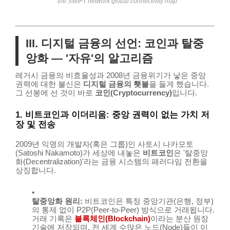
the SWIFT network global connectivity map
III. 디지털 금융의 선언: 코인과 탈중
앙화 — '자유'의 알고리즘
레거시 금융의 비효율성과 2008년 금융위기가 낳은 중앙
권력에 대한 불신은
디지털 금융의 횃불
을 들게 했습니다.
그 선봉에 선 것이 바로
코인(Cryptocurrency)
입니다.
1. 비트코인과 이더리움: 중앙 권력이 없는 가치 저
장 및 전송
2009년 익명의 개발자(혹은 그룹)인 사토시 나카모토
(Satoshi Nakamoto)가 세상에 내놓은
비트코인
은 '탈중앙
화(Decentralization)'라는 금융 시스템의 패러다임 전환을
상징합니다.
탈중앙화 원리:
비트코인은 특정 중앙기관(은행, 정부)
의 통제 없이 P2P(Peer-to-Peer) 방식으로 거래됩니다.
거래 기록은
블록체인(Blockchain)
이라는 분산 원장
기술에 저장되며, 전 세계 수많은 노드(Node)들이 이