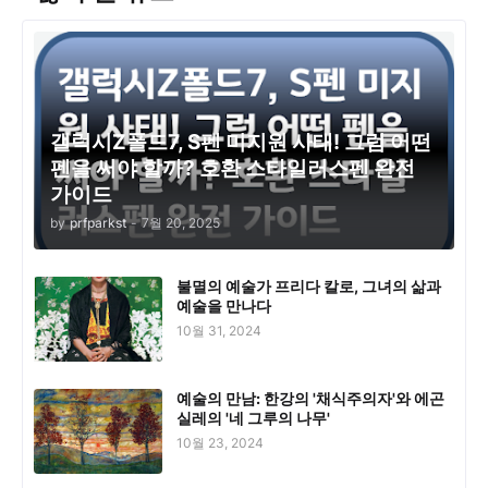
갤럭시Z폴드7, S펜 미지원 사태! 그럼 어떤
펜을 써야 할까? 호환 스타일러스펜 완전
가이드
by
prfparkst
-
7월 20, 2025
불멸의 예술가 프리다 칼로, 그녀의 삶과
예술을 만나다
10월 31, 2024
예술의 만남: 한강의 '채식주의자'와 에곤
실레의 '네 그루의 나무'
10월 23, 2024