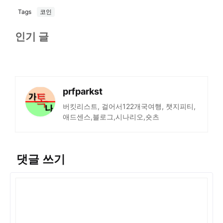
Tags
코인
인기 글
prfparkst
버킷리스트, 걸어서122개국여행, 챗지피티,
애드센스,블로그,시나리오,숏츠
댓글 쓰기