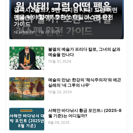
갤럭시Z폴드7, S펜 미지원 사태! 그럼 어떤
펜을 써야 할까? 호환 스타일러스펜 완전
가이드
by
prfparkst
-
7월 20, 2025
불멸의 예술가 프리다 칼로, 그녀의 삶과
예술을 만나다
10월 31, 2024
예술의 만남: 한강의 '채식주의자'와 에곤
실레의 '네 그루의 나무'
10월 23, 2024
서해안 바다낚시 황금 포인트:: (2025-8
월 기준)는 어디일까?
8월 09, 2025