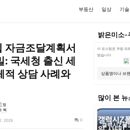
부동산
일상
기술
밝은미소-
 자금조달계획서
이 포스팅은 쿠팡 파
받습니다
: 국세청 출신 세
체적 상담 사례와
많이 본 뉴
0
2, 2026
갤럭시Z폴드