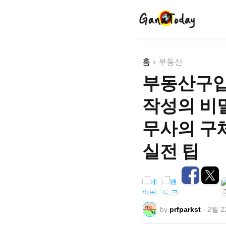
홈
부동산
부동산구입
작성의 비밀
무사의 구
실전 팁
by
prfparkst
-
2월 2