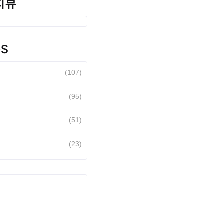
지뷰
GS
(107)
(95)
(51)
(23)