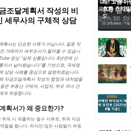
태! 그럼 어
호환 스타일
금조달계획서 작성의 비
드
신 세무사의 구체적 상담
by
prfparkst
-
7월 
팁
계획서는 단순한 서류가 아닙니다. 잘못 작
년 전 거래까지 세무조사가 들어올 수 있습니
Tube 영상 "실제 상황입니다. 8년전에 산
통지서 날아왔습니다"를 기반으로, 국세청
제 상담 사례를 중심으로 설명하겠습니다.
통해 자금조달계획서 작성의 함정과 대처법을
용은 부동산 구매자, 사업자, 부모 자녀 간
에게 유용합니다.
계획서가 왜 중요한가?
취득 시 제출하는 필수 서류로, 취득 자금
 역할을 합니다. 하지만 많은 사람들이 부동